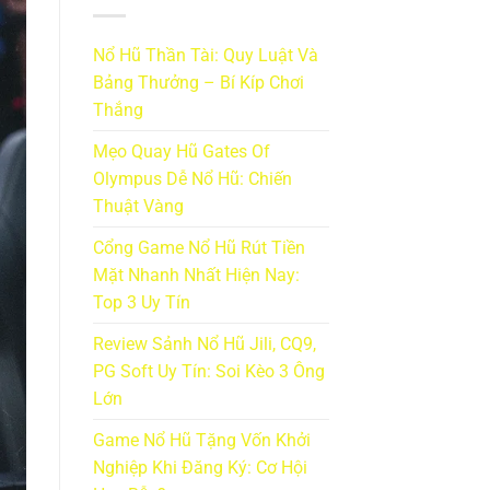
Nổ Hũ Thần Tài: Quy Luật Và
Bảng Thưởng – Bí Kíp Chơi
Thắng
Mẹo Quay Hũ Gates Of
Olympus Dễ Nổ Hũ: Chiến
Thuật Vàng
Cổng Game Nổ Hũ Rút Tiền
Mặt Nhanh Nhất Hiện Nay:
Top 3 Uy Tín
Review Sảnh Nổ Hũ Jili, CQ9,
PG Soft Uy Tín: Soi Kèo 3 Ông
Lớn
Game Nổ Hũ Tặng Vốn Khởi
Nghiệp Khi Đăng Ký: Cơ Hội