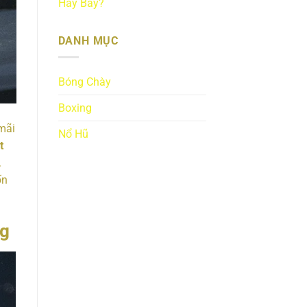
Hay Bẫy?
DANH MỤC
Bóng Chày
Boxing
mãi
Nổ Hũ
t
.
ốn
ng