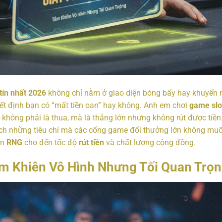
tín nhất 2026
không chỉ nằm ở giao diện bóng bẩy hay khuyến 
ết định bạn có “mất tiền oan” hay không. Anh em chơi
game slo
không phải là thua, mà là thắng lớn nhưng không rút được tiền
 tách những tiêu chí mà các cổng game đổi thưởng lớn không mu
án
RNG
cho đến tốc độ
rút tiền
và chất lượng cộng đồng.
ấm Khiên Vô Hình Nhưng Tối Quan Trọ