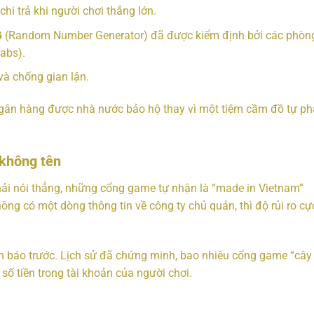
i trả khi người chơi thắng lớn.
G
(Random Number Generator) đã được kiểm định bởi các phòn
abs).
và chống gian lận.
ngân hàng được nhà nước bảo hộ thay vì một tiệm cầm đồ tự ph
 không tên
hải nói thẳng, những cổng game tự nhận là “made in Vietnam”
ông có một dòng thông tin về công ty chủ quản, thì độ rủi ro cự
n báo trước. Lịch sử đã chứng minh, bao nhiêu cổng game “cây
số tiền trong tài khoản của người chơi.