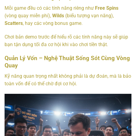
Mỗi game đều có các tính năng riêng như
Free Spins
(vòng quay miễn phí),
Wilds
(biểu tượng vạn năng),
Scatters
, hay các vòng bonus game.
Chơi bản demo trước để hiểu rõ các tính năng này sẽ giúp
bạn tận dụng tối đa cơ hội khi vào chơi tiền thật.
Quản Lý Vốn – Nghệ Thuật Sống Sót Cùng Vòng
Quay
Kỹ năng quan trọng nhất không phải là dự đoán, mà là bảo
toàn vốn để có thể chờ đợi cơ hội.