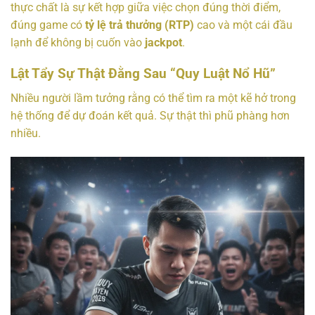
thực chất là sự kết hợp giữa việc chọn đúng thời điểm,
đúng game có
tỷ lệ trả thưởng (RTP)
cao và một cái đầu
lạnh để không bị cuốn vào
jackpot
.
Lật Tẩy Sự Thật Đằng Sau “Quy Luật Nổ Hũ”
Nhiều người lầm tưởng rằng có thể tìm ra một kẽ hở trong
hệ thống để dự đoán kết quả. Sự thật thì phũ phàng hơn
nhiều.