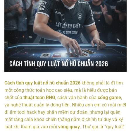
Cách tính quy luật nổ hũ chuẩn 2026
không phải là đi tìm
một công thức toán học cao siêu, mà là hiểu được bản
chất của
thuật toán RNG
, cách vận hành của
cổng game
,
và nghệ thuật quản lý dòng tiền. Nhiều anh em cứ mải miết
đi tìm tool hack hay phần mềm dự đoán, nhưng lại quên
mất rằng chìa khóa chiến thắng nằm ở chính tư duy và kỷ
luật khi tham gia vào mỗi
vòng quay
. Thứ gọi là “quy luật”