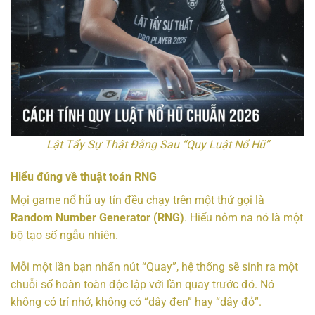
Lật Tẩy Sự Thật Đằng Sau “Quy Luật Nổ Hũ”
Hiểu đúng về thuật toán RNG
Mọi game nổ hũ uy tín đều chạy trên một thứ gọi là
Random Number Generator (RNG)
. Hiểu nôm na nó là một
bộ tạo số ngẫu nhiên.
Mỗi một lần bạn nhấn nút “Quay”, hệ thống sẽ sinh ra một
chuỗi số hoàn toàn độc lập với lần quay trước đó. Nó
không có trí nhớ, không có “dây đen” hay “dây đỏ”.