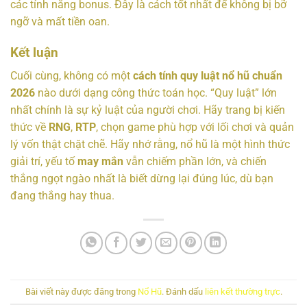
các tính năng bonus. Đây là cách tốt nhất để không bị bỡ
ngỡ và mất tiền oan.
Kết luận
Cuối cùng, không có một
cách tính quy luật nổ hũ chuẩn
2026
nào dưới dạng công thức toán học. “Quy luật” lớn
nhất chính là sự kỷ luật của người chơi. Hãy trang bị kiến
thức về
RNG
,
RTP
, chọn game phù hợp với lối chơi và quản
lý vốn thật chặt chẽ. Hãy nhớ rằng, nổ hũ là một hình thức
giải trí, yếu tố
may mắn
vẫn chiếm phần lớn, và chiến
thắng ngọt ngào nhất là biết dừng lại đúng lúc, dù bạn
đang thắng hay thua.
Bài viết này được đăng trong
Nổ Hũ
. Đánh dấu
liên kết thường trực
.