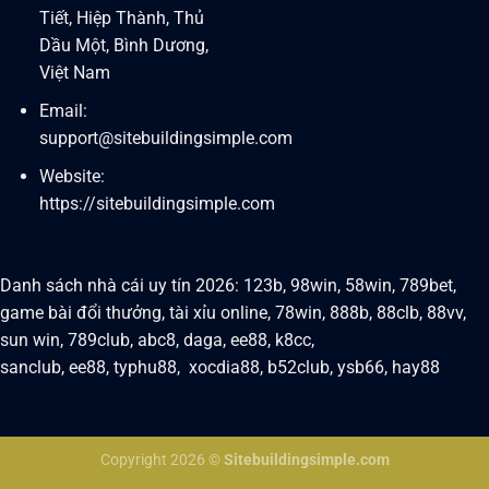
Tiết, Hiệp Thành, Thủ
Dầu Một, Bình Dương,
Việt Nam
Email:
support@sitebuildingsimple.com
Website:
https://sitebuildingsimple.com
Danh sách nhà cái uy tín 2026:
123b
,
98win
,
58win
,
789bet
,
game bài đổi thưởng
,
tài xỉu online
,
78win
,
888b
,
88clb
,
88vv
,
sun win
,
789club
,
abc8
,
daga
,
ee88
,
k8cc
,
sanclub
,
ee88
,
typhu88,
xocdia88
,
b52club
,
ysb66
,
hay88
Copyright 2026 ©
Sitebuildingsimple.com