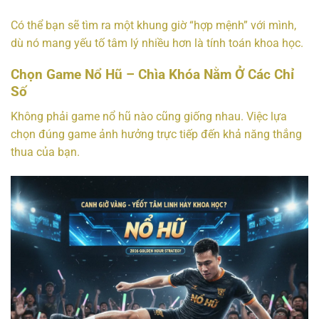
Có thể bạn sẽ tìm ra một khung giờ “hợp mệnh” với mình,
dù nó mang yếu tố tâm lý nhiều hơn là tính toán khoa học.
Chọn Game Nổ Hũ – Chìa Khóa Nằm Ở Các Chỉ
Số
Không phải game nổ hũ nào cũng giống nhau. Việc lựa
chọn đúng game ảnh hưởng trực tiếp đến khả năng thắng
thua của bạn.