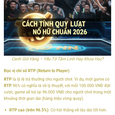
Canh Giờ Vàng – Yếu Tố Tâm Linh Hay Khoa Học?
Đọc vị chỉ số RTP (Return to Player)
RTP
là tỷ lệ trả thưởng cho người chơi. Ví dụ, một game có
RTP
96% có nghĩa là về lý thuyết, với mỗi 100.000 VNĐ đặt
cược, game sẽ trả lại 96.000 VNĐ cho người chơi trong một
khoảng thời gian dài (hàng triệu vòng quay).
RTP cao (trên 96.5%)
: Cơ hội thắng về lâu dài tốt hơn.